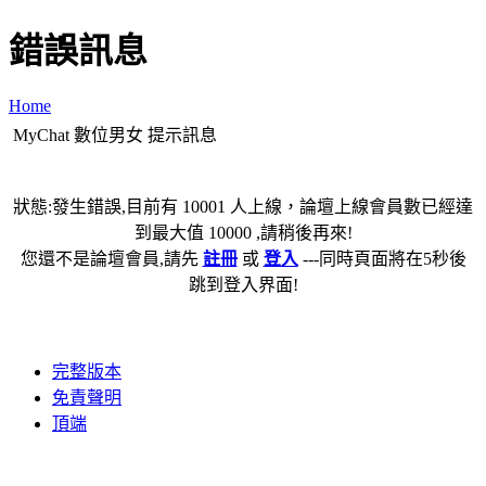
錯誤訊息
Home
MyChat 數位男女 提示訊息
狀態:發生錯誤,目前有 10001 人上線，論壇上線會員數已經達
到最大值 10000 ,請稍後再來!
您還不是論壇會員,請先
註冊
或
登入
---同時頁面將在5秒後
跳到登入界面!
完整版本
免責聲明
頂端