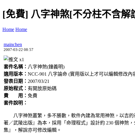
[免費] 八字神煞[不分柱不含解
Home
Home
mainchen
2007-03-22 08:57
x
1
套件名稱：
八字神煞(鐘義明)
適用版本：
NCC-901 八字論命 (實用版以上才可以編輯修改內
發表日期：
2007/03/21
原始程式：
有開放原始碼
費 用：
免費
套件說明：
八字神煞叢繁，多不勝數，軟件內建為常用神煞，以吉的神
著／武陵出版』為本，採用「命理程式」設計約 230 個神
集』，解說亦可修改編輯。