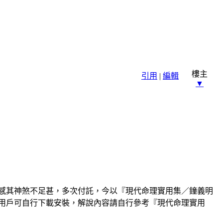
樓主
引用
|
編輯
▼
感其神煞不足甚，多次付託，今以『現代命理實用集／鐘義明
的用戶可自行下載安裝，解說內容請自行參考『現代命理實用