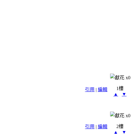
x
0
1樓
引用
|
編輯
▲
▼
x
0
2樓
引用
|
編輯
▲
▼