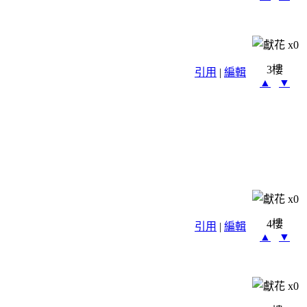
x
0
3樓
引用
|
編輯
▲
▼
x
0
4樓
引用
|
編輯
▲
▼
x
0