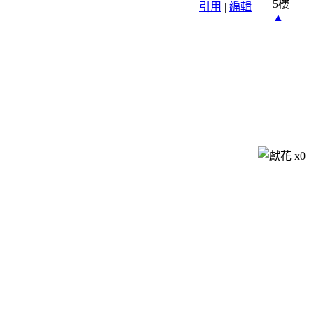
5樓
引用
|
編輯
▲
x
0