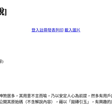
說]
登入
註冊
發表
列印
載入圖片
容)
煞居多，其用意不言而喻，乃以安定人心為前提，然多有用戶
煞，公開其原始碼（不含解說內容），藉以「拋磚引玉」，有興趣