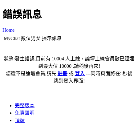
錯誤訊息
Home
MyChat 數位男女 提示訊息
狀態:發生錯誤,目前有 10004 人上線，論壇上線會員數已經達
到最大值 10000 ,請稍後再來!
您還不是論壇會員,請先
註冊
或
登入
---同時頁面將在5秒後
跳到登入界面!
完整版本
免責聲明
頂端