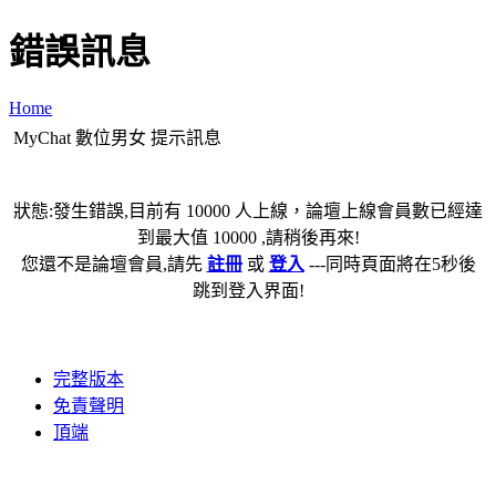
錯誤訊息
Home
MyChat 數位男女 提示訊息
狀態:發生錯誤,目前有 10000 人上線，論壇上線會員數已經達
到最大值 10000 ,請稍後再來!
您還不是論壇會員,請先
註冊
或
登入
---同時頁面將在5秒後
跳到登入界面!
完整版本
免責聲明
頂端