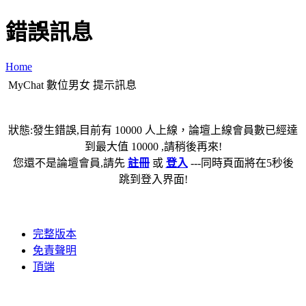
錯誤訊息
Home
MyChat 數位男女 提示訊息
狀態:發生錯誤,目前有 10000 人上線，論壇上線會員數已經達
到最大值 10000 ,請稍後再來!
您還不是論壇會員,請先
註冊
或
登入
---同時頁面將在5秒後
跳到登入界面!
完整版本
免責聲明
頂端