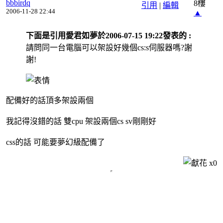
bbbirdq
8樓
引用
|
編輯
2006-11-28 22:44
▲
下面是引用愛君如夢於2006-07-15 19:22發表的 :
請問同一台電腦可以架設好幾個cs:s伺服器嗎?謝
謝!
配備好的話頂多架設兩個
我記得沒錯的話 雙cpu 架設兩個cs sv剛剛好
css的話 可能要夢幻級配備了
x
0