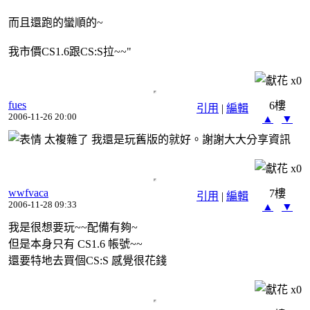
而且還跑的蠻順的~
我市價CS1.6跟CS:S拉~~"
x
0
fues
6樓
引用
|
編輯
2006-11-26 20:00
▲
▼
太複雜了 我還是玩舊版的就好。謝謝大大分享資訊
x
0
wwfvaca
7樓
引用
|
編輯
2006-11-28 09:33
▲
▼
我是很想要玩~~配備有夠~
但是本身只有 CS1.6 帳號~~
還要特地去買個CS:S 感覺很花錢
x
0