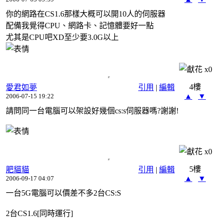
你的網路在CS1.6那樣大概可以開10人的伺服器
配備我覺得CPU、網路卡、記憶體要好一點
尤其是CPU吧XD至少要3.0G以上
x
0
4樓
愛君如夢
引用
|
編輯
▲
▼
2006-07-15 19:22
請問同一台電腦可以架設好幾個cs:s伺服器嗎?謝謝!
x
0
5樓
肥貓貓
引用
|
編輯
▲
▼
2006-09-17 04:07
一台5G電腦可以價差不多2台CS:S
2台CS1.6[同時運行]