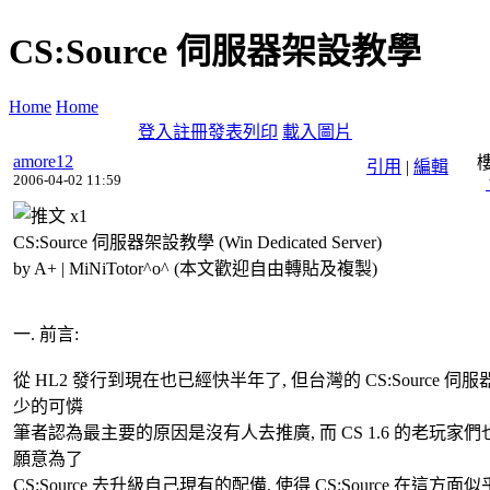
CS:Source 伺服器架設教學
Home
Home
登入
註冊
發表
列印
載入圖片
amore12
引用
|
編輯
2006-04-02 11:59
x
1
CS:Source 伺服器架設教學 (Win Dedicated Server)
by A+ | MiNiTotor^o^ (本文歡迎自由轉貼及複製)
一. 前言:
從 HL2 發行到現在也已經快半年了, 但台灣的 CS:Source 伺
少的可憐
筆者認為最主要的原因是沒有人去推廣, 而 CS 1.6 的老玩家們
願意為了
CS:Source 去升級自己現有的配備, 使得 CS:Source 在這方面