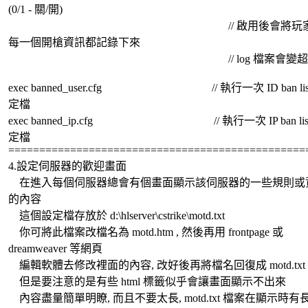
(0/1 - 關/開)
// 啟用後會將玩家
每一個開槍資訊都記錄下來
// log 檔案會變超
exec banned_user.cfg // 執行一次 ID ban lis
定檔
exec banned_ip.cfg // 執行一次 IP ban lis
定檔
==============================================
4.設定伺服器的歡迎畫面
在進入每個伺服器總會有個畫面顯示該伺服器的一些規則或
的內容
這個設定檔存放於 d:\hlserver\cstrike\motd.txt
你可將此檔案改檔名為 motd.htm , 然後再用 frontpage 或
dreamweaver 等網頁
編輯軟體去修改裡面的內容, 改好後再將檔名回復成 motd.txt
但是要注意的是有些 html 標籤似乎會讓畫面顯示不出來
內容盡量簡單明瞭, 而且不要太長, motd.txt 檔案在顯示時有