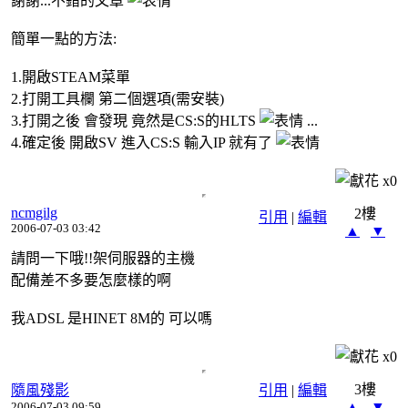
謝謝...不錯的文章
簡單一點的方法:
1.開啟STEAM菜單
2.打開工具欄 第二個選項(需安裝)
3.打開之後 會發現 竟然是CS:S的HLTS
...
4.確定後 開啟SV 進入CS:S 輸入IP 就有了
x
0
ncmgilg
2樓
引用
|
編輯
2006-07-03 03:42
▲
▼
請問一下哦!!架伺服器的主機
配備差不多要怎麼樣的啊
我ADSL 是HINET 8M的 可以嗎
x
0
3樓
隨風殘影
引用
|
編輯
▲
▼
2006-07-03 09:59