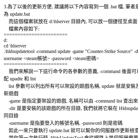
3.為了以後的更新方便, 建議將以下內容寫到一個 .bat 檔, 筆
為 update.bat
而這個檔案就放在 d:\hlserver 目錄內, 可以放一個捷徑至桌面
檔案內容如下:
=======================
d:
cd \hlserver
.\hldsupdatetool -command update -game "Counter-Strike Source" -dir
username <steam帳號> -password <steam密碼>
=======================
我們來解說一下這行命令的各參數的意義, -command 後面可
配 upadte 和 list
list 參數可以列出所有可以架設的遊戲名稱, update 就是安裝
新遊戲
-game 是指定要架設的遊戲, 名稱可以由 -command list 查出來
-dir 是要安裝的該遊戲的所在目錄, 我們就將它裝在 Hldsupdate
同目錄
-username 是指要登入的帳號名稱, -password 則是密碼
如此一來只要執行 update.bat 就可以幫你的伺服器作更新檢
當你第一次執行時, HldsUpdateTool 會從網路上將伺服器需