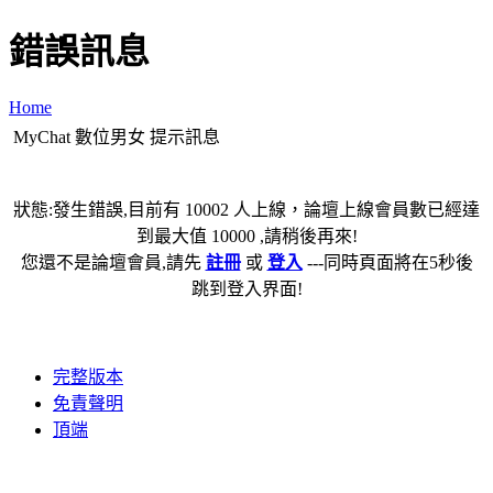
錯誤訊息
Home
MyChat 數位男女 提示訊息
狀態:發生錯誤,目前有 10002 人上線，論壇上線會員數已經達
到最大值 10000 ,請稍後再來!
您還不是論壇會員,請先
註冊
或
登入
---同時頁面將在5秒後
跳到登入界面!
完整版本
免責聲明
頂端