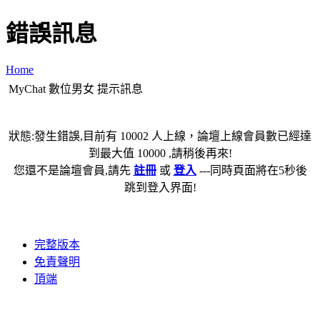
錯誤訊息
Home
MyChat 數位男女 提示訊息
狀態:發生錯誤,目前有 10002 人上線，論壇上線會員數已經達
到最大值 10000 ,請稍後再來!
您還不是論壇會員,請先
註冊
或
登入
---同時頁面將在5秒後
跳到登入界面!
完整版本
免責聲明
頂端