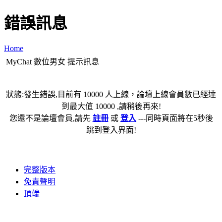
錯誤訊息
Home
MyChat 數位男女 提示訊息
狀態:發生錯誤,目前有 10000 人上線，論壇上線會員數已經達
到最大值 10000 ,請稍後再來!
您還不是論壇會員,請先
註冊
或
登入
---同時頁面將在5秒後
跳到登入界面!
完整版本
免責聲明
頂端