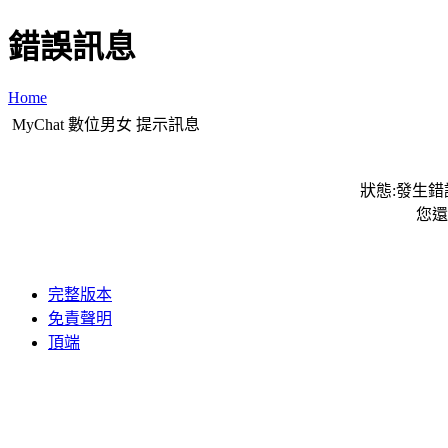
錯誤訊息
Home
MyChat 數位男女 提示訊息
狀態:發生錯誤
您還
完整版本
免責聲明
頂端