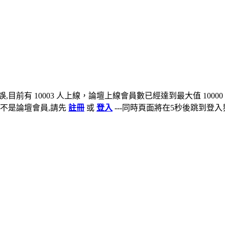
,目前有 10003 人上線，論壇上線會員數已經達到最大值 10000
不是論壇會員,請先
註冊
或
登入
---同時頁面將在5秒後跳到登入