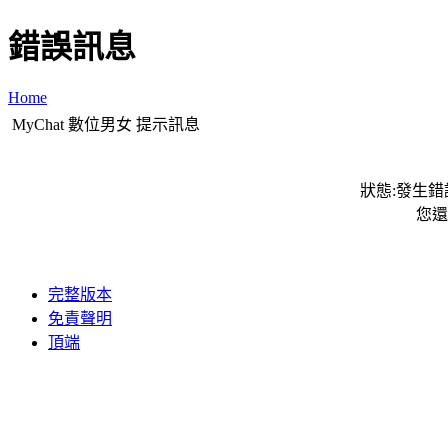
錯誤訊息
Home
MyChat 數位男女 提示訊息
狀態:發生錯誤
您還
完整版本
免責聲明
頂端