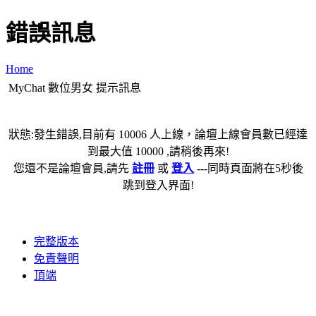
錯誤訊息
Home
MyChat 數位男女 提示訊息
狀態:發生錯誤,目前有 10006 人上線，論壇上線會員數已經達
到最大值 10000 ,請稍後再來!
您還不是論壇會員,請先
註冊
或
登入
---同時頁面將在5秒後
跳到登入界面!
完整版本
免責聲明
頂端