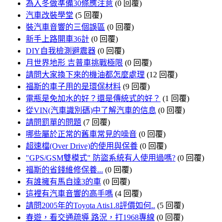
為入冬做準備30條應注意
(0 回覆)
汽車改裝學堂
(5 回覆)
裝汽車音響的三個誤區
(0 回覆)
新手上路開車36計
(0 回覆)
DIY自我檢測避震器
(0 回覆)
月世界地形 吉普車挑戰極限
(0 回覆)
請問大家換下來的機油都怎麼處理
(12 回覆)
福斯的車子用的是環保材料
(9 回覆)
電瓶是免加水的好？還是傳統式的好？
(1 回覆)
從VIN(汽車識別碼)中了解汽車的信息
(0 回覆)
請問罰單的問題
(7 回覆)
哪些屬於正常的舊車常見的噪音
(0 回覆)
超速檔(Over Drive)的使用與保養
(0 回覆)
"GPS/GSM雙模式" 防盜系統有人使用過嗎?
(0 回覆)
福斯的省錢維修保養...
(0 回覆)
有誰擁有馬自達3的車
(0 回覆)
這裡有汽車音響的高手嗎
(4 回覆)
請問2005年的Toyota Atis1.8評價如何..
(5 回覆)
春遊，看交通疏導 路況，打1968專線
(0 回覆)