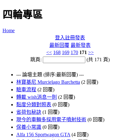
四輪專區
Home
登入
註冊
發表
最新回覆
最新發表
<<
168
169
170
171
>>
跳頁:
(共 171 頁)
--- 論壇主題 (排序:最新回覆) ---
林寶基尼 Murcielago Barchetta
(2 回覆)
驗車流程
(2 回覆)
轉載 wish消息一則
(2 回覆)
黏度分類對照表
(0 回覆)
省荷包秘訣
(1 回覆)
現今的車輛多採用電子噴射技術
(0 回覆)
保養小常識
(0 回覆)
Alfa 156 Sportwagon GTA
(4 回覆)