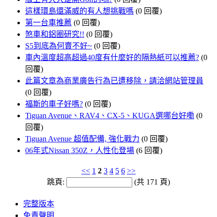
這樣環島還滿威的有人想挑戰嗎
(0 回覆)
第一台車推薦
(0 回覆)
煞車和鋁圈研究!!
(0 回覆)
S5到底為何賣不好~
(0 回覆)
車內溫度超高超過40度有什麼好的隔熱紙可以推薦?
(0
回覆)
此篇文章為商業廣告行為已遭移除，請洽網站管理員
(0 回覆)
福斯的車子好嗎?
(0 回覆)
Tiguan Avenue、RAV4、CX-5、KUGA選哪台好嘞
(0
回覆)
Tiguan Avenue 超值配備, 強化戰力
(0 回覆)
06年式Nissan 350Z，人性化登場
(6 回覆)
<<
1
2
3
4
5
6
>>
跳頁:
(共 171 頁)
完整版本
免責聲明