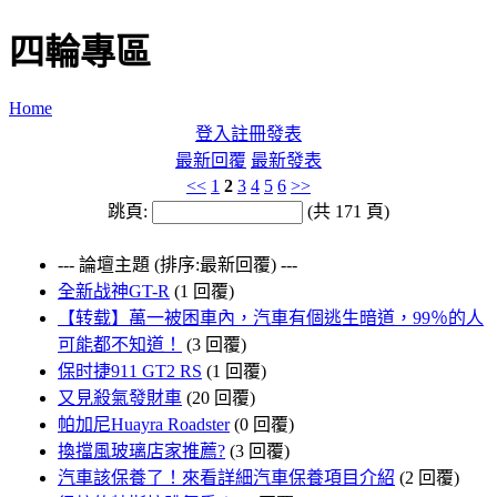
四輪專區
Home
登入
註冊
發表
最新回覆
最新發表
<<
1
2
3
4
5
6
>>
跳頁:
(共 171 頁)
--- 論壇主題 (排序:最新回覆) ---
全新战神GT-R
(1 回覆)
【转载】萬一被困車內，汽車有個逃生暗道，99％的人
可能都不知道！
(3 回覆)
保时捷911 GT2 RS
(1 回覆)
又見殺氣發財車
(20 回覆)
帕加尼Huayra Roadster
(0 回覆)
換擋風玻璃店家推薦?
(3 回覆)
汽車該保養了！來看詳細汽車保養項目介紹
(2 回覆)