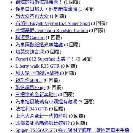
很炫的特斯拉跳舞秀！
(1 回覆)
你是白日焰火，你是暗夜流骚
(1 回覆)
当大众不再大众
(1 回覆)
布加迪Bugatti Veyron16.4 Super Sport
(0 回覆)
兰博基尼Centenario Roadster Carbon
(0 回覆)
科迈罗Camaro
(1 回覆)
汽車隔熱紙透光率建議
(3 回覆)
切莫交浅言深
(0 回覆)
Ferrari 812 Superfast 太美了！
(0 回覆)
Liberty walk R35 GTR
(0 回覆)
风火轮+写轮眼=战神
(0 回覆)
迈凯伦600LT
(0 回覆)
酷炫超跑Exige
(0 回覆)
三把锁的全新奔驰G
(0 回覆)
汽車擋風玻璃有小洞還有救嗎
(5 回覆)
法拉利348 GTB
(0 回覆)
上汽大众全新一代帕萨特
(0 回覆)
北部去哪貼隔熱紙比較好?
(3 回覆)
Spigen TS35(AP12T) 強力吸附型底座一鍵固定車用手機