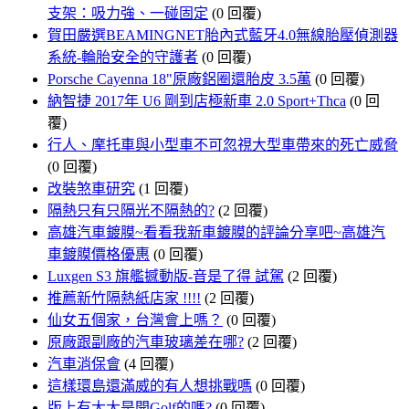
支架：吸力強、一碰固定
(0 回覆)
賀田嚴選BEAMINGNET胎內式藍牙4.0無線胎壓偵測器
系統-輪胎安全的守護者
(0 回覆)
Porsche Cayenna 18"原廠鋁圈還胎皮 3.5萬
(0 回覆)
納智捷 2017年 U6 剛到店極新車 2.0 Sport+Thca
(0 回
覆)
行人、摩托車與小型車不可忽視大型車帶來的死亡威脅
(0 回覆)
改裝煞車研究
(1 回覆)
隔熱只有只隔光不隔熱的?
(2 回覆)
高雄汽車鍍膜~看看我新車鍍膜的評論分享吧~高雄汽
車鍍膜價格優惠
(0 回覆)
Luxgen S3 旗艦撼動版-音是了得 試駕
(2 回覆)
推薦新竹隔熱紙店家 !!!!
(2 回覆)
仙女五個家，台灣會上嗎？
(0 回覆)
原廠跟副廠的汽車玻璃差在哪?
(2 回覆)
汽車消保會
(4 回覆)
這樣環島還滿威的有人想挑戰嗎
(0 回覆)
版上有大大是開Golf的嗎?
(0 回覆)