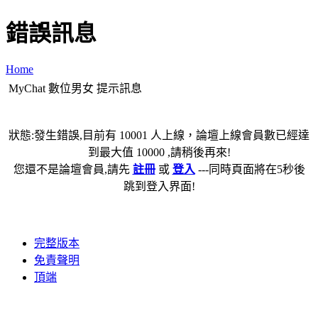
錯誤訊息
Home
MyChat 數位男女 提示訊息
狀態:發生錯誤,目前有 10001 人上線，論壇上線會員數已經達
到最大值 10000 ,請稍後再來!
您還不是論壇會員,請先
註冊
或
登入
---同時頁面將在5秒後
跳到登入界面!
完整版本
免責聲明
頂端