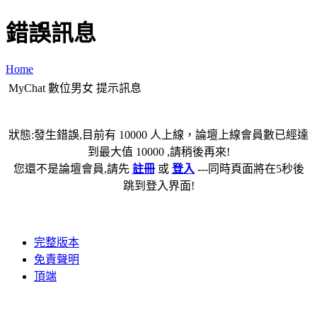
錯誤訊息
Home
MyChat 數位男女 提示訊息
狀態:發生錯誤,目前有 10000 人上線，論壇上線會員數已經達
到最大值 10000 ,請稍後再來!
您還不是論壇會員,請先
註冊
或
登入
---同時頁面將在5秒後
跳到登入界面!
完整版本
免責聲明
頂端