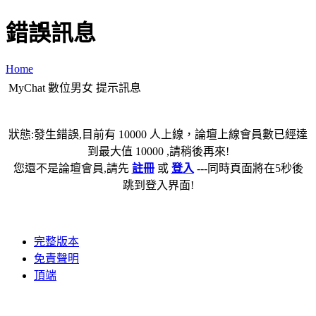
錯誤訊息
Home
MyChat 數位男女 提示訊息
狀態:發生錯誤,目前有 10000 人上線，論壇上線會員數已經達
到最大值 10000 ,請稍後再來!
您還不是論壇會員,請先
註冊
或
登入
---同時頁面將在5秒後
跳到登入界面!
完整版本
免責聲明
頂端