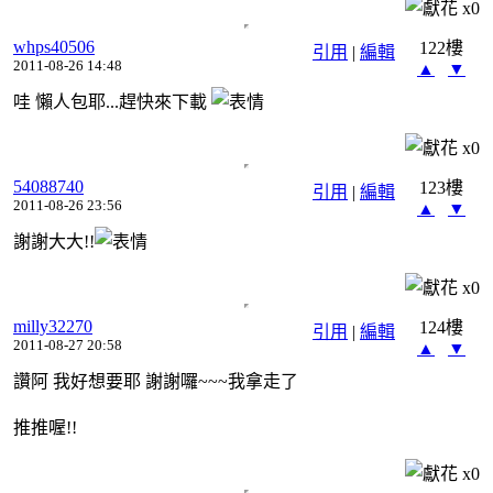
x
0
whps40506
122樓
引用
|
編輯
2011-08-26 14:48
▲
▼
哇 懶人包耶...趕快來下載
x
0
54088740
123樓
引用
|
編輯
2011-08-26 23:56
▲
▼
謝謝大大!!
x
0
milly32270
124樓
引用
|
編輯
2011-08-27 20:58
▲
▼
讚阿 我好想要耶 謝謝囉~~~我拿走了
推推喔!!
x
0