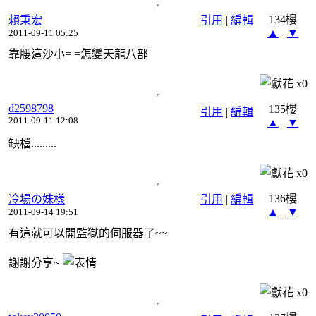
134樓
賴秉宏
引用
|
編輯
▲
▼
2011-09-11 05:25
靠腰這沙小= =怎變天龍八部
x
0
d2598798
135樓
引用
|
編輯
2011-09-11 12:08
▲
▼
缺檔.........
x
0
136樓
冷場の妹樣
引用
|
編輯
▲
▼
2011-09-14 19:51
有這就可以開監獄的伺服器了~~
謝謝分享~
x
0