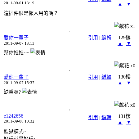
2011-09-01 13:19
▲
▼
這插件很是懶人用的嗎？
x
1
129樓
愛你一輩子
引用
|
編輯
▲
▼
2011-09-07 13:13
幫你推推~~
x
0
130樓
愛你一輩子
引用
|
編輯
▲
▼
2011-09-07 15:37
缺黨嗎?
x
0
e1242656
131樓
引用
|
編輯
2011-09-08 10:32
▲
▼
監獄模式~
好玩就是好玩~