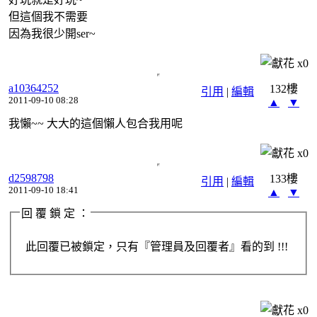
但這個我不需要
因為我很少開ser~
x
0
a10364252
132樓
引用
|
編輯
2011-09-10 08:28
▲
▼
我懶~~ 大大的這個懶人包合我用呢
x
0
d2598798
133樓
引用
|
編輯
2011-09-10 18:41
▲
▼
回 覆 鎖 定 ：
此回覆已被鎖定，只有『管理員及回覆者』看的到 !!!
x
0