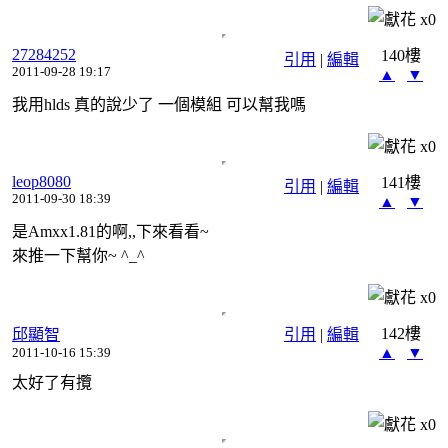
x
0
27284252
140樓
引用
|
編輯
2011-09-28 19:17
▲
▼
我用hlds 真的說少了 一個模組 可以幫我嗎
x
0
leop8080
141樓
引用
|
編輯
2011-09-30 18:39
▲
▼
是Amxx1.81的啊,,下來看看~
來推一下幫你~ ^_^
x
0
142樓
邱顯智
引用
|
編輯
▲
▼
2011-10-16 15:39
太好了有攬
x
0