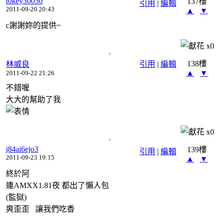
tokey30050
137樓
引用
|
編輯
2011-09-20 20:43
▲
▼
c謝謝妳的提供~
x
0
138樓
林威良
引用
|
編輯
▲
▼
2011-09-22 21:26
不錯喔
大大的幫助了我
x
0
j84ai6ejo3
139樓
引用
|
編輯
2011-09-23 19:15
▲
▼
終於阿
連AMXX1.81夜 都出了懶人包
(監獄)
爽歪歪 讓我們吃香