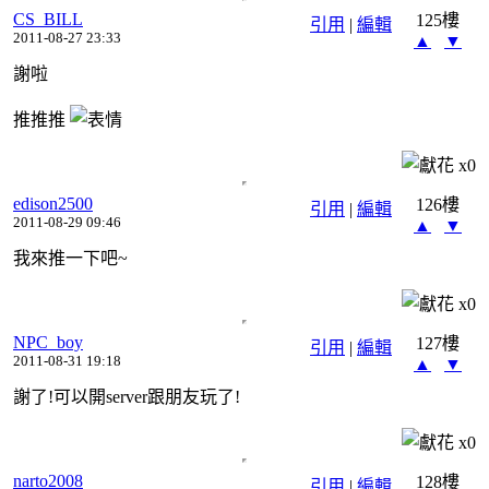
CS_BILL
125樓
引用
|
編輯
2011-08-27 23:33
▲
▼
謝啦
推推推
x
0
edison2500
126樓
引用
|
編輯
2011-08-29 09:46
▲
▼
我來推一下吧~
x
0
NPC_boy
127樓
引用
|
編輯
2011-08-31 19:18
▲
▼
謝了!可以開server跟朋友玩了!
x
0
narto2008
128樓
引用
|
編輯