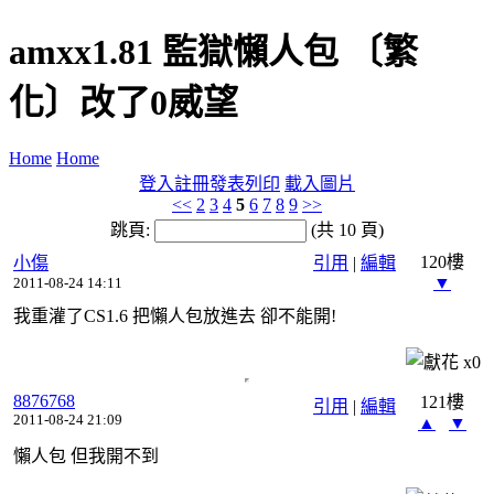
amxx1.81 監獄懶人包 〔繁
化〕改了0威望
Home
Home
登入
註冊
發表
列印
載入圖片
<<
2
3
4
5
6
7
8
9
>>
跳頁:
(共 10 頁)
120樓
小傷
引用
|
編輯
▼
2011-08-24 14:11
我重灌了CS1.6 把懶人包放進去 卻不能開!
x
0
8876768
121樓
引用
|
編輯
2011-08-24 21:09
▲
▼
懶人包 但我開不到