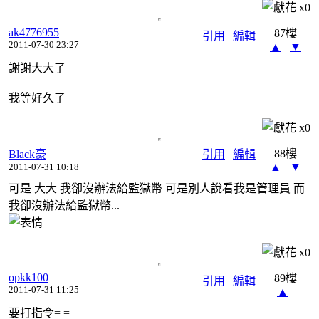
x
0
ak4776955
87樓
引用
|
編輯
2011-07-30 23:27
▲
▼
謝謝大大了
我等好久了
x
0
88樓
Black豪
引用
|
編輯
▲
▼
2011-07-31 10:18
可是 大大 我卻沒辦法給監獄幣 可是別人說看我是管理員 而
我卻沒辦法給監獄幣...
x
0
opkk100
89樓
引用
|
編輯
2011-07-31 11:25
▲
要打指令= =