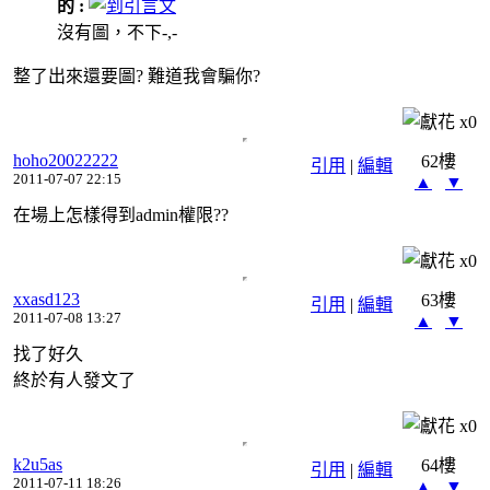
的 :
沒有圖，不下-,-
整了出來還要圖? 難道我會騙你?
x
0
hoho20022222
62樓
引用
|
編輯
2011-07-07 22:15
▲
▼
在場上怎樣得到admin權限??
x
0
xxasd123
63樓
引用
|
編輯
2011-07-08 13:27
▲
▼
找了好久
終於有人發文了
x
0
k2u5as
64樓
引用
|
編輯
2011-07-11 18:26
▲
▼