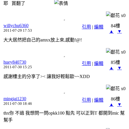
耶 賞翻了
x
0
willychu6360
84樓
引用
|
編輯
2011-07-29 17:53
▲
▼
大大居然把自己的amxx放上來,感動!@!
x
0
huey840730
85樓
引用
|
編輯
2011-07-30 15:25
▲
▼
感謝樓主的分享了>< 讓我好輕鬆歐~~XDD
x
0
mingjai1230
86樓
引用
|
編輯
2011-07-30 18:46
▲
▼
thx你 不過 我想問一問opkk100 點先 可以正到T 都開到mic 幫
幫手