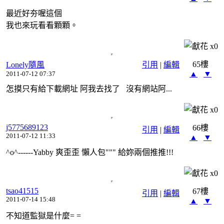
最近好夯喔這個
我也來玩看看顆顆。
x
0
65樓
Lonely隨風
引用
|
編輯
▲
▼
2011-07-12 07:37
怎摸只有給下載網址 阿我去找了 沒有網站阿...
x
0
j5775689123
66樓
引用
|
編輯
2011-07-12 11:33
▲
▼
^o^------Yabby 爽歪歪 懶人包""" 給妳兩個推推!!!
x
0
tsao41515
67樓
引用
|
編輯
2011-07-14 15:48
▲
▼
不知道監獄是什麼= =