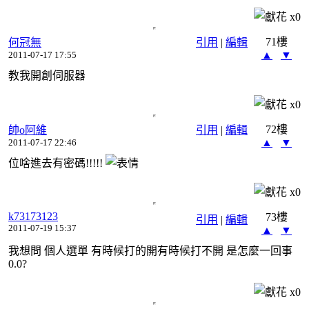
x
0
71樓
何冠無
引用
|
編輯
▲
▼
2011-07-17 17:55
教我開創伺服器
x
0
72樓
帥o阿維
引用
|
編輯
▲
▼
2011-07-17 22:46
位啥進去有密碼!!!!!
x
0
k73173123
73樓
引用
|
編輯
2011-07-19 15:37
▲
▼
我想問 個人選單 有時候打的開有時候打不開 是怎麼一回事
0.0?
x
0