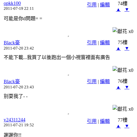
opkk100
74樓
引用
|
編輯
2011-07-19 22:11
▲
▼
可能是你d問題= =
x
0
75樓
Black豪
引用
|
編輯
▲
▼
2011-07-20 23:42
不能下載...我買了以後跑出一個小視窗裡面有廣告
x
0
76樓
Black豪
引用
|
編輯
▲
▼
2011-07-20 23:43
别耍我了- -
x
0
v24311244
77樓
引用
|
編輯
2011-07-21 19:52
▲
▼
謝謝你!!