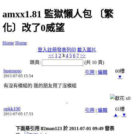
amxx1.81 監獄懶人包 〔繁
化〕改了0威望
Home
Home
登入
註冊
發表
列印
載入圖片
<<
1
2
3
4
5
6
7
>>
跳頁:
(共 10 頁)
hugososo
60樓
引用
|
編輯
2011-07-05 15:54
▼
有沒有模組的 我的朋友用了沒模組
x
0
opkk100
61樓
引用
|
編輯
2011-07-05 17:53
▲
▼
下面是引用 lf2man123 於 2011-07-01 09:49 發表