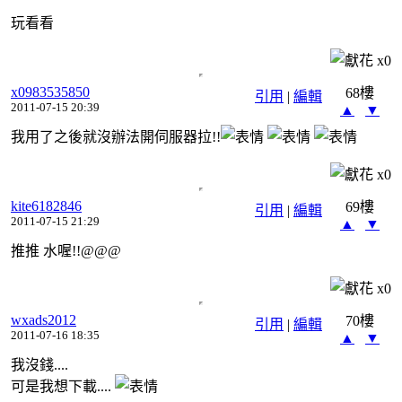
玩看看
x
0
x0983535850
68樓
引用
|
編輯
2011-07-15 20:39
▲
▼
我用了之後就沒辦法開伺服器拉!!
x
0
kite6182846
69樓
引用
|
編輯
2011-07-15 21:29
▲
▼
推推 水喔!!@@@
x
0
wxads2012
70樓
引用
|
編輯
2011-07-16 18:35
▲
▼
我沒錢....
可是我想下載....