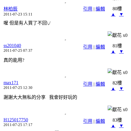
80樓
林柏辰
引用
|
編輯
▲
▼
2011-07-23 15:11
喔 但是有人買了不回\,/
x
0
ss201040
81樓
引用
|
編輯
2011-07-25 07:37
▲
▼
真的能用?
x
0
max171
82樓
引用
|
編輯
2011-07-25 12:30
▲
▼
謝謝大大無私的分享 我會好好玩的
x
0
H125017750
83樓
引用
|
編輯
2011-07-25 17:17
▲
▼