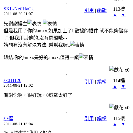
SKL-NetIHaCk
113樓
引用
|
編輯
2011-08-20 21:07
▲
▼
先謝謝樓主
但是我用了你的amxx,如果加上了lj數據的插件,就不能夠儲存
了,但我用其他的,沒有問題哦- -
請問有沒有解決方法..幫幫我喔..
總結:你的amxx是好的amxx,值得一讚
x
0
sk011126
114樓
引用
|
編輯
2011-08-21 12:02
▲
▼
謝謝你啊，很好玩，0威望太好了
x
0
115樓
小傷
引用
|
編輯
▲
▼
2011-08-21 16:04
3q 不過載點我用了好久