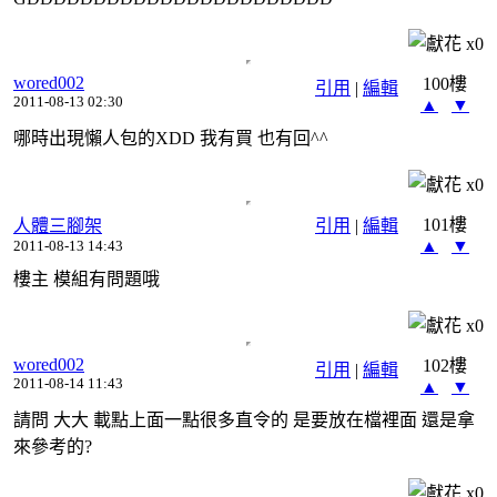
x
0
wored002
100樓
引用
|
編輯
2011-08-13 02:30
▲
▼
哪時出現懶人包的XDD 我有買 也有回^^
x
0
101樓
人體三腳架
引用
|
編輯
▲
▼
2011-08-13 14:43
樓主 模組有問題哦
x
0
wored002
102樓
引用
|
編輯
2011-08-14 11:43
▲
▼
請問 大大 載點上面一點很多直令的 是要放在檔裡面 還是拿
來參考的?
x
0