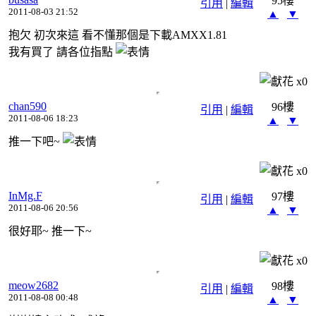
95樓
引用
|
編輯
2011-08-03 21:52
▲
▼
抱欠 初次來這 看不懂那個是下載AMXX1.81
我有買了 請各位指點
x
0
chan590
96樓
引用
|
編輯
2011-08-06 18:23
▲
▼
推一下吧~
x
0
InMg.F
97樓
引用
|
編輯
2011-08-06 20:56
▲
▼
很好耶~ 推一下~
x
0
meow2682
98樓
引用
|
編輯
2011-08-08 00:48
▲
▼