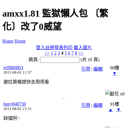
amxx1.81 監獄懶人包 〔繁
化〕改了0威望
Home
Home
登入
註冊
發表
列印
載入圖片
<<
1
2
3
4
5
6
7
8
>>
跳頁:
(共 10 頁)
jeff880803
90樓
引用
|
編輯
2011-08-01 11:37
▼
謝拉買喔趕快去用用看
x
0
huey840730
91樓
引用
|
編輯
2011-08-01 23:51
▲
▼
缺擋阿~