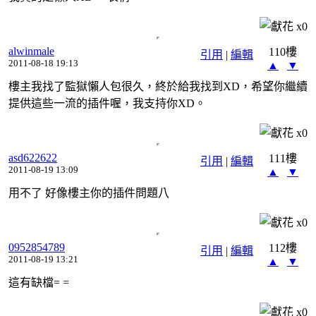
x
0
alwinmale
110樓
引用
|
編輯
2011-08-18 19:13
▲
▼
樓主我找了監獄懶人包很久，終於給我找到XD，希望你繼續
提供這些一流的插件喔，我支持你XD。
x
0
asd622622
111樓
引用
|
編輯
2011-08-19 13:09
▲
▼
用不了 好像樓主你的插件問題八
x
0
0952854789
112樓
引用
|
編輯
2011-08-19 13:21
▲
▼
這有缺檔= =
x
0