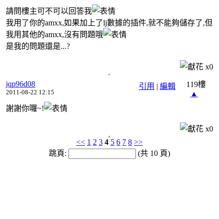
請問樓主可不可以回答我
我用了你的amxx,如果加上了lj數據的插件,就不能夠儲存了,但
我用其他的amxx,沒有問題哦
是我的問題還是...?
x
0
jqp96d08
119樓
引用
|
編輯
2011-08-22 12:15
▲
謝謝你囉~!
x
0
<<
1
2
3
4
5
6
7
8
>>
跳頁:
(共 10 頁)