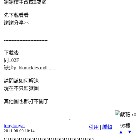
謝謝樓主改成0威望
先下載看看
謝謝分享><
----------------------------
下載後
同102F
缺少p_bknuckles.mdl .....
請問該如何解決
現在不只監獄圖
其他圖也都打不開了
x
0
tonytonyar
99樓
引用
|
編輯
2011-08-09 10:14
▲
▼
GDDDDDDDDDDDDDDDDDDDDDDD