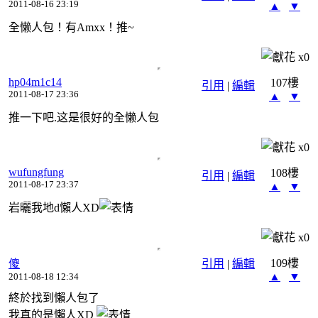
2011-08-16 23:19
▲
▼
全懒人包！有Amxx！推~
x
0
hp04m1c14
107樓
引用
|
編輯
2011-08-17 23:36
▲
▼
推一下吧.这是很好的全懒人包
x
0
wufungfung
108樓
引用
|
編輯
2011-08-17 23:37
▲
▼
岩曬我地d懶人XD
x
0
109樓
傻
引用
|
編輯
▲
▼
2011-08-18 12:34
終於找到懶人包了
我真的是懶人XD