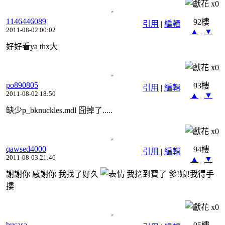
x
0
1146446089
92樓
引用
|
編輯
2011-08-02 00:02
▲
▼
好好看ya thx大
x
0
po890805
93樓
引用
|
編輯
2011-08-02 18:50
▲
▼
缺少p_bknuckles.mdl 囧掉了.....
x
0
qawsed4000
94樓
引用
|
編輯
2011-08-03 21:46
▲
▼
謝謝你 感謝你 我找了好久
我挖到寶了 爹!娘!我得手
摟
x
0
busasa