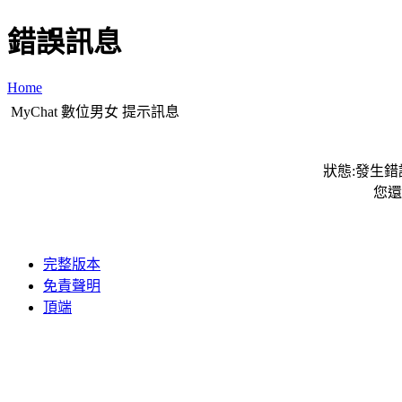
錯誤訊息
Home
MyChat 數位男女 提示訊息
狀態:發生錯誤
您還
完整版本
免責聲明
頂端