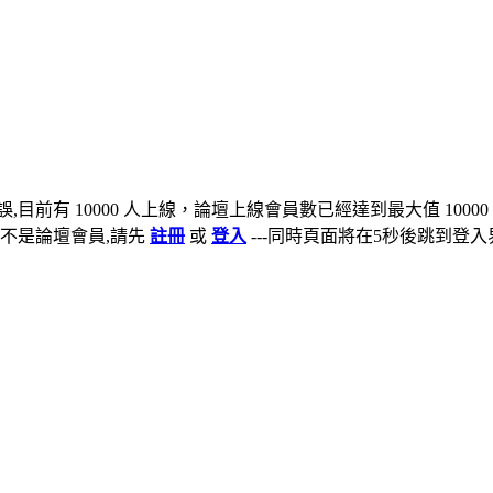
,目前有 10000 人上線，論壇上線會員數已經達到最大值 10000
不是論壇會員,請先
註冊
或
登入
---同時頁面將在5秒後跳到登入