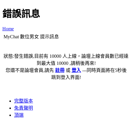
錯誤訊息
Home
MyChat 數位男女 提示訊息
狀態:發生錯誤,目前有 10000 人上線，論壇上線會員數已經達
到最大值 10000 ,請稍後再來!
您還不是論壇會員,請先
註冊
或
登入
---同時頁面將在5秒後
跳到登入界面!
完整版本
免責聲明
頂端