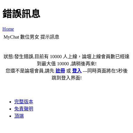
錯誤訊息
Home
MyChat 數位男女 提示訊息
狀態:發生錯誤,目前有 10000 人上線，論壇上線會員數已經達
到最大值 10000 ,請稍後再來!
您還不是論壇會員,請先
註冊
或
登入
---同時頁面將在5秒後
跳到登入界面!
完整版本
免責聲明
頂端