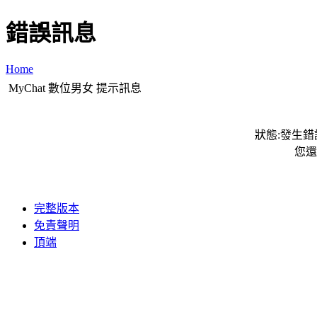
錯誤訊息
Home
MyChat 數位男女 提示訊息
狀態:發生錯誤
您還
完整版本
免責聲明
頂端