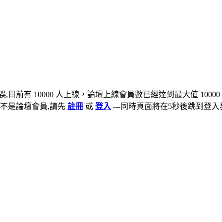
,目前有 10000 人上線，論壇上線會員數已經達到最大值 10000
不是論壇會員,請先
註冊
或
登入
---同時頁面將在5秒後跳到登入