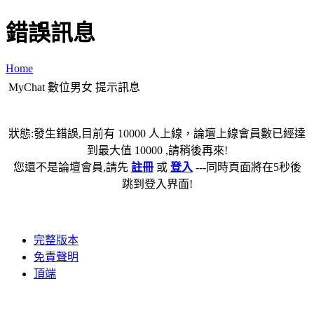
錯誤訊息
Home
MyChat 數位男女 提示訊息
狀態:發生錯誤,目前有 10000 人上線，論壇上線會員數已經達
到最大值 10000 ,請稍後再來!
您還不是論壇會員,請先
註冊
或
登入
---同時頁面將在5秒後
跳到登入界面!
完整版本
免責聲明
頂端