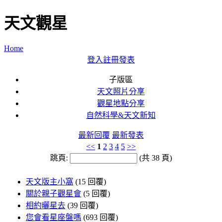
天文觀星
Home
登入
註冊
發表
子版區
天文照片分享
觀星地點分享
自然科學&天文新知
最新回覆
最新發表
<<
1
2
3
4
5
>>
跳頁:
(共 38 頁)
天文版主小窩
(15 回覆)
關於親子觀星會
(5 回覆)
相約曬星去
(39 回覆)
您會看星座盤嗎
(693 回覆)