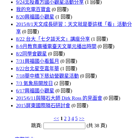
9/24北投義方國小觀星活動分享
(1 回覆)
我的充電百寶盒
(0 回覆)
8/20興福國小觀星
(1 回覆)
2015/8/1天文成長研習：天文就是要這樣「看」活動分
享
(0 回覆)
8/22 台大「七夕談天文」講座分享
(1 回覆)
8-9月教育廣播電臺天文單元播出時間
(0 回覆)
8/2同學會觀星
(0 回覆)
7/31興福國小看藍月
(0 回覆)
8/22台北星空嘉年華
(1 回覆)
7/18華中橋下慈幼營觀星活動
(0 回覆)
7/3 氣象局開放日
(2 回覆)
6/17興福國小觀星
(0 回覆)
2015/6/11與隕石大師 Dirk Ross 的見面會
(0 回覆)
2015屏東國際隕石研討會
(0 回覆)
<<
1
2
3
4
5
>>
跳頁:
(共 38 頁)