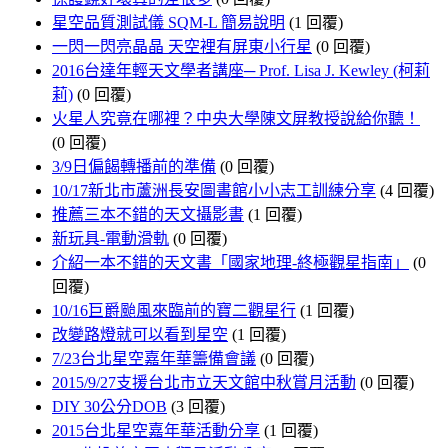
星空品質測試儀 SQM-L 簡易說明
(1 回覆)
一閃一閃亮晶晶 天空裡有屏東小行星
(0 回覆)
2016台達年輕天文學者講座─ Prof. Lisa J. Kewley (柯莉
莉)
(0 回覆)
火星人究竟在哪裡？中央大學陳文屏教授說給你聽！
(0 回覆)
3/9日偏餲轉播前的準備
(0 回覆)
10/17新北市蘆洲長安圖書館小小志工訓練分享
(4 回覆)
推薦三本不錯的天文攝影書
(1 回覆)
新玩具-電動滑軌
(0 回覆)
介紹一本不錯的天文書「國家地理-終極觀星指南」
(0
回覆)
10/16巨爵颱風來臨前的寶二觀星行
(1 回覆)
改變路燈就可以看到星空
(1 回覆)
7/23台北星空嘉年華籌備會議
(0 回覆)
2015/9/27支援台北市立天文館中秋賞月活動
(0 回覆)
DIY 30公分DOB
(3 回覆)
2015台北星空嘉年華活動分享
(1 回覆)