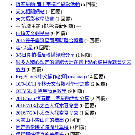
恆春星吶-南十字搞怪攝影活動
(6 回覆)
天文相關網站
(2 回覆)
天文攝影教學總彙
(1 回覆)
--- 論壇主題 (排序:最新回覆) ---
山頂天文觀星臺
(0 回覆)
2015雙子座流星雨即時聯合轉播
(1 回覆)
哇~流星
(0 回覆)
3/5日食拍攝及轉播經驗分享
(1 回覆)
很多人精心製定的減肥大計在遇上點心糖果後就會失去
效力
(0 回覆)
RegiStax 6 中文操作說明 (manual)
(14 回覆)
10/9-10/11鹿林天文台觀測學習之旅
(2 回覆)
QHY5L-II 導星簡易教學
(9 回覆)
2016/6/25 恆春南十字星吶活動分享
(2 回覆)
2016/7/13小太空人探索夏令營
(0 回覆)
2016/7/20小太空人探索夏令營
(1 回覆)
大雪山小雪山莊的標高
(0 回覆)
固定攝影曝光時間計算機
(0 回覆)
保護鏡好壞真的差很多
(0 回覆)