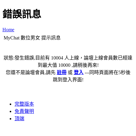
錯誤訊息
Home
MyChat 數位男女 提示訊息
狀態:發生錯誤,目前有 10004 人上線，論壇上線會員數已經達
到最大值 10000 ,請稍後再來!
您還不是論壇會員,請先
註冊
或
登入
---同時頁面將在5秒後
跳到登入界面!
完整版本
免責聲明
頂端