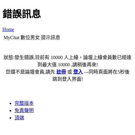
錯誤訊息
Home
MyChat 數位男女 提示訊息
狀態:發生錯誤,目前有 10000 人上線，論壇上線會員數已經達
到最大值 10000 ,請稍後再來!
您還不是論壇會員,請先
註冊
或
登入
---同時頁面將在5秒後
跳到登入界面!
完整版本
免責聲明
頂端