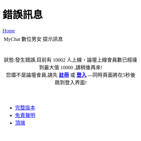
錯誤訊息
Home
MyChat 數位男女 提示訊息
狀態:發生錯誤,目前有 10002 人上線，論壇上線會員數已經達
到最大值 10000 ,請稍後再來!
您還不是論壇會員,請先
註冊
或
登入
---同時頁面將在5秒後
跳到登入界面!
完整版本
免責聲明
頂端