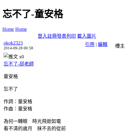
忘不了-童安格
Home
Home
登入
註冊
發表
列印
載入圖片
okok2323
引用
|
編輯
樓主
2014-09-28 00:58
x
0
忘不了-邱老師
童安格
忘不了
作詞：童安格
作曲：童安格
為何一轉眼 時光飛逝如電
看不清的歲月 抹不去的從前