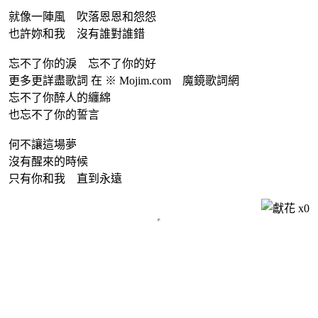
就像一陣風 吹落恩恩和怨怨
也許妳和我 沒有誰對誰錯
忘不了你的淚 忘不了你的好
更多更詳盡歌詞 在 ※ Mojim.com 魔鏡歌詞網
忘不了你醉人的纏綿
也忘不了你的誓言
何不讓這場夢
沒有醒來的時候
只有你和我 直到永遠
x
0