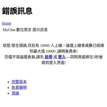
錯誤訊息
Home
MyChat 數位男女 提示訊息
狀態:發生錯誤,目前有 10000 人上線，論壇上線會員數已經達
到最大值 10000 ,請稍後再來!
您還不是論壇會員,請先
註冊
或
登入
---同時頁面將在5秒後
跳到登入界面!
完整版本
免責聲明
頂端