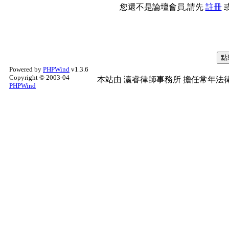
您還不是論壇會員,請先
註冊
Powered by
PHPWind
v1.3.6
Copyright © 2003-04
本站由
瀛睿律師事務所
擔任常年法律
PHPWind