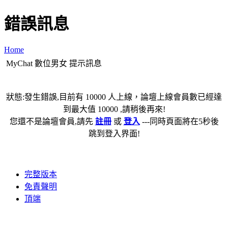
錯誤訊息
Home
MyChat 數位男女 提示訊息
狀態:發生錯誤,目前有 10000 人上線，論壇上線會員數已經達
到最大值 10000 ,請稍後再來!
您還不是論壇會員,請先
註冊
或
登入
---同時頁面將在5秒後
跳到登入界面!
完整版本
免責聲明
頂端