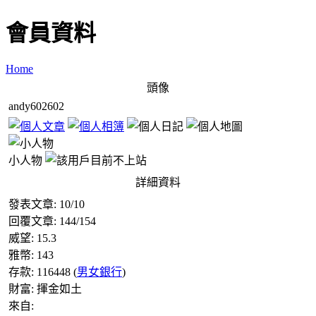
會員資料
Home
頭像
andy602602
小人物
詳細資料
發表文章:
10
/
10
回覆文章:
144
/
154
威望:
15.3
雅幣:
143
存款:
116448
(
男女銀行
)
財富:
揮金如土
來自: