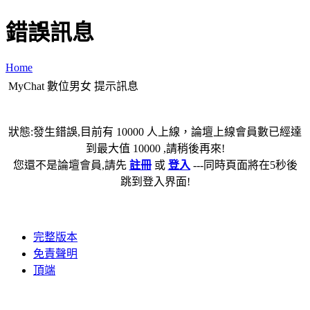
錯誤訊息
Home
MyChat 數位男女 提示訊息
狀態:發生錯誤,目前有 10000 人上線，論壇上線會員數已經達
到最大值 10000 ,請稍後再來!
您還不是論壇會員,請先
註冊
或
登入
---同時頁面將在5秒後
跳到登入界面!
完整版本
免責聲明
頂端