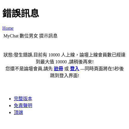
錯誤訊息
Home
MyChat 數位男女 提示訊息
狀態:發生錯誤,目前有 10000 人上線，論壇上線會員數已經達
到最大值 10000 ,請稍後再來!
您還不是論壇會員,請先
註冊
或
登入
---同時頁面將在5秒後
跳到登入界面!
完整版本
免責聲明
頂端