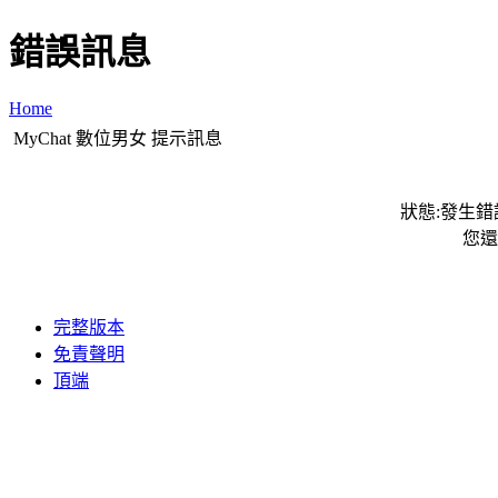
錯誤訊息
Home
MyChat 數位男女 提示訊息
狀態:發生錯誤
您還
完整版本
免責聲明
頂端