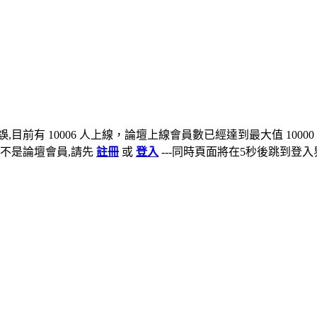
,目前有 10006 人上線，論壇上線會員數已經達到最大值 10000
不是論壇會員,請先
註冊
或
登入
---同時頁面將在5秒後跳到登入