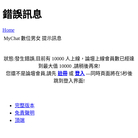
錯誤訊息
Home
MyChat 數位男女 提示訊息
狀態:發生錯誤,目前有 10000 人上線，論壇上線會員數已經達
到最大值 10000 ,請稍後再來!
您還不是論壇會員,請先
註冊
或
登入
---同時頁面將在5秒後
跳到登入界面!
完整版本
免責聲明
頂端