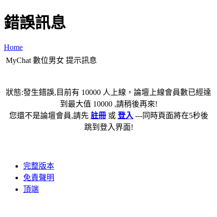
錯誤訊息
Home
MyChat 數位男女 提示訊息
狀態:發生錯誤,目前有 10000 人上線，論壇上線會員數已經達
到最大值 10000 ,請稍後再來!
您還不是論壇會員,請先
註冊
或
登入
---同時頁面將在5秒後
跳到登入界面!
完整版本
免責聲明
頂端