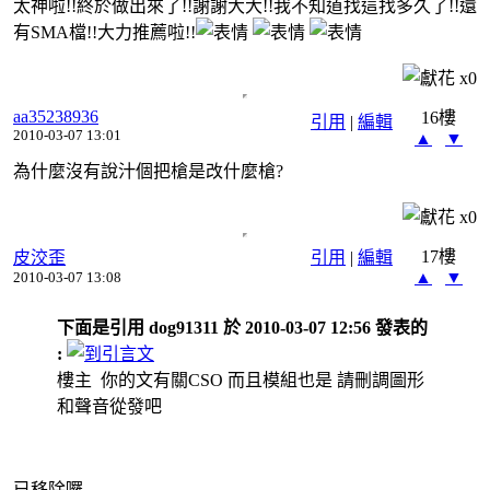
太神啦!!終於做出來了!!謝謝大大!!我不知道找這找多久了!!還
有SMA檔!!大力推薦啦!!
x
0
aa35238936
16樓
引用
|
編輯
2010-03-07 13:01
▲
▼
為什麼沒有說汁個把槍是改什麼槍?
x
0
17樓
皮洨歪
引用
|
編輯
▲
▼
2010-03-07 13:08
下面是引用 dog91311 於 2010-03-07 12:56 發表的
:
樓主 你的文有關CSO 而且模組也是 請刪調圖形
和聲音從發吧
已移除囉.