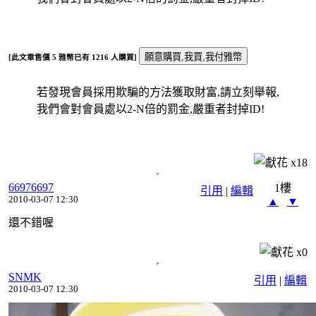
[此文章售價
5
雅幣已有
1216
人購買]
若發現會員採用欺騙的方法獲取財富,請立刻舉報,
我們會對會員處以2-N倍的罰金,嚴重者封掉ID!
x
18
66976697
1樓
引用
|
編輯
2010-03-07 12:30
▲
▼
還不錯喔
x
0
SNMK
引用
|
編輯
2010-03-07 12:30