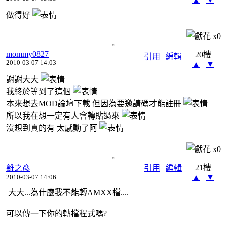
做得好
x
0
mommy0827
20樓
引用
|
編輯
2010-03-07 14:03
▲
▼
謝謝大大
我終於等到了這個
本來想去MOD論壇下載 但因為要邀請碼才能註冊
所以我在想一定有人會轉貼過來
沒想到真的有 太感動了阿
x
0
21樓
離之彥
引用
|
編輯
▲
▼
2010-03-07 14:06
大大...為什麼我不能轉AMXX檔....
可以傳一下你的轉檔程式嗎?