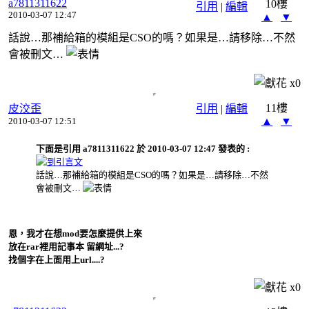
a7811311622
10樓
引用
|
編輯
2010-03-07 12:47
▲
▼
話說…那補給箱的模組是CSO的嗎？如果是…請移除…不然
會被刪文…
x
0
11樓
皮洨歪
引用
|
編輯
▲
▼
2010-03-07 12:51
下面是引用 a7811311622 於 2010-03-07 12:47 發表的 :
話說…那補給箱的模組是CSO的嗎？如果是…請移除…不然
會被刪文…
恩，我才在想mod要怎麼提供上來
放在rar裡用記事本 留網址...?
找個字在上面用上url....?
x
0