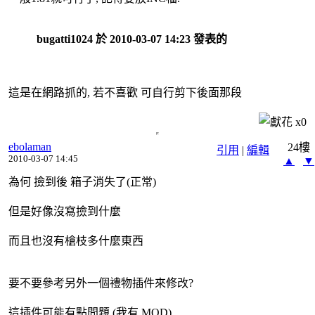
bugatti1024 於 2010-03-07 14:23 發表的
這是在網路抓的, 若不喜歡 可自行剪下後面那段
x
0
ebolaman
24樓
引用
|
編輯
2010-03-07 14:45
▲
▼
為何 撿到後 箱子消失了(正常)
但是好像沒寫撿到什麼
而且也沒有槍枝多什麼東西
要不要參考另外一個禮物插件來修改?
這插件可能有點問題 (我有 MOD)