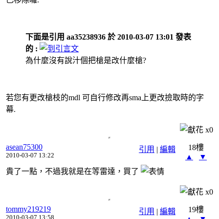
下面是引用 aa35238936 於 2010-03-07 13:01 發表
的 :
為什麼沒有說汁個把槍是改什麼槍?
若您有更改槍枝的mdl 可自行修改再sma上更改撿取時的字
幕.
x
0
asean75300
18樓
引用
|
編輯
2010-03-07 13:22
▲
▼
貴了一點，不過我就是在等雷達，買了
x
0
tommy219219
19樓
引用
|
編輯
2010-03-07 13:58
▲
▼