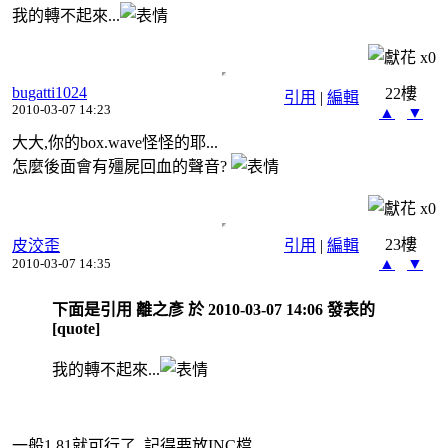
我的轉不起來...
x
0
bugatti1024
22樓
引用
|
編輯
2010-03-07 14:23
▲
▼
大大,你的box.wave怪怪的耶...
怎麼後面會有殭屍回血的聲音?
x
0
23樓
皮洨歪
引用
|
編輯
▲
▼
2010-03-07 14:35
下面是引用 離之彥 於 2010-03-07 14:06 發表的
[quote]
我的轉不起來...
一般1.81就可行了, 記得要放INC檔.