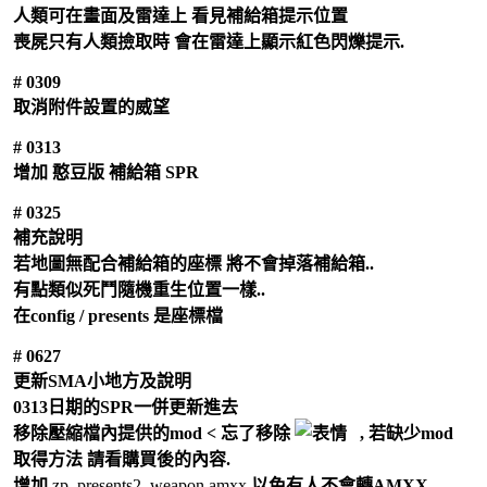
人類可在畫面及雷達上 看見補給箱提示位置
喪屍只有人類撿取時 會在雷達上顯示紅色閃爍提示.
# 0309
取消附件設置的威望
# 0313
增加 憨豆版 補給箱 SPR
# 0325
補充說明
若地圖無配合補給箱的座標 將不會掉落補給箱..
有點類似死鬥隨機重生位置一樣..
在config / presents 是座標檔
# 0627
更新SMA小地方及說明
0313日期的SPR一併更新進去
移除壓縮檔內提供的mod < 忘了移除
, 若缺少mod
取得方法 請看購買後的內容.
增加
zp_presents2_weapon.amxx
以免有人不會轉AMXX