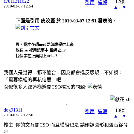
a7811311622
12樓
引用
|
編輯
2010-03-07 12:54
▲
▼
下面是引用 皮洨歪 於 2010-03-07 12:51 發表的 :
恩，我才在想mod要怎麼提供上來
放在rar裡用記事本 留網址...?
找個字在上面用上url....?
我個人是覺得…都不適合…因為都會違反版規…不如說：
「需要模組的再私信要」吧…
貌似很多人都這樣避開CSO檔案的問題~
x
0
dog91311
13樓
引用
|
編輯
2010-03-07 12:56
▲
▼
樓主 你的文有關CSO 而且模組也是 請刪調圖形和聲音從發
吧