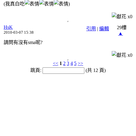
(我真白吃
)
x
0
HsK
29樓
引用
|
編輯
2010-03-07 15:38
▲
請問有沒有sma呢?
x
0
<<
1
2
3
4
5
>>
跳頁:
(共 12 頁)