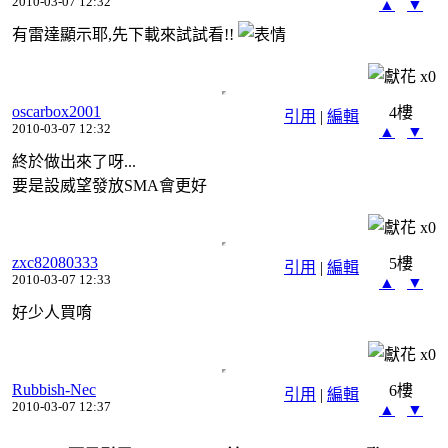
2010-03-07 12:32
▲
▼
有雷達顯示耶,先下載來試試看!!
x
0
oscarbox2001
4樓
引用
|
編輯
2010-03-07 12:32
▲
▼
終於做出來了呀...
要是設威望發放SMA會更好
x
0
zxc82080333
5樓
引用
|
編輯
2010-03-07 12:33
▲
▼
好少人買唷
x
0
Rubbish-Nec
6樓
引用
|
編輯
2010-03-07 12:37
▲
▼