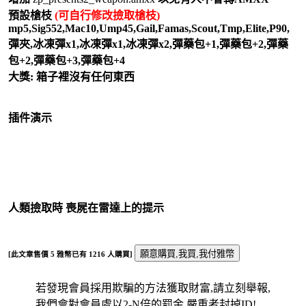
預設槍枝
(可自行修改撿取槍枝)
mp5,Sig552,Mac10,Ump45,Gail,Famas,Scout,Tmp,Elite,P90,
彈夾,冰凍彈x1,冰凍彈x1,冰凍彈x2,彈藥包+1,彈藥包+2,彈藥
包+2,彈藥包+3,彈藥包+4
大獎: 箱子裡沒有任何東西
插件演示
人類撿取時 喪屍在雷達上的提示
[此文章售價
5
雅幣已有
1216
人購買]
若發現會員採用欺騙的方法獲取財富,請立刻舉報,
我們會對會員處以2-N倍的罰金,嚴重者封掉ID!