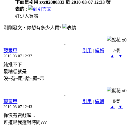
下面是引用 zxc82080333 於 2010-03-07 12:33 發
表的 :
好少人買唷
剛剛發文，你想有多少人買?
x
0
7樓
觀眾甲
引用
|
編輯
▲
▼
2010-03-07 12:37
純推不下
最糟糕就是
沒~有~距~離~顯~示
x
0
8樓
觀眾甲
引用
|
編輯
▲
▼
2010-03-07 12:43
你沒有賣錢喔...
難道是我選對時間???