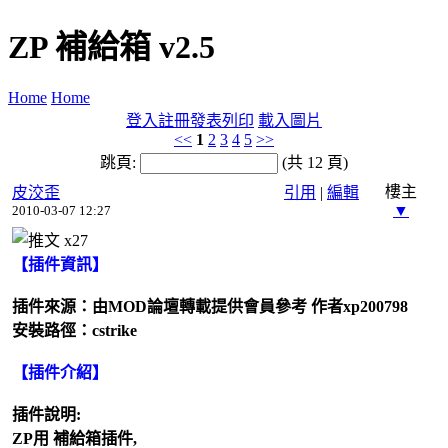
ZP 補給箱 v2.5
Home
Home
登入
註冊
發表
列印
載入圖片
<<
1
2
3
4
5
>>
跳頁:
(共 12 頁)
樓主
皮洨歪
引用
|
編輯
▼
2010-03-07 12:27
x
27
【插件資訊】
插件來源：由MOD論壇轉載提供會員參考 作者xp200798
安裝路徑：cstrike
【插件介紹】
插件說明:
ZP用 補給箱插件,