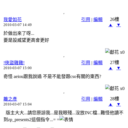
26樓
我愛如花
引用
|
編輯
▲
▼
2010-03-07 14:49
於做出來了呀...
要是設威望更高會更好
x
0
27樓
!俠盜雞雞!
引用
|
編輯
▲
▼
2010-03-07 15:00
奇怪 aeiou跟我說過 不是不能發跟cso有關的東西?
x
0
28樓
離之彥
引用
|
編輯
▲
▼
2010-03-07 15:04
版主大大...請您原諒我...是我眼殘...沒放INC檔...難怪他讀不
到zp_presents2這個指令...= =