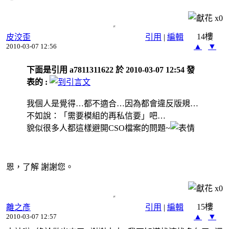
x
0
14樓
皮洨歪
引用
|
編輯
▲
▼
2010-03-07 12:56
下面是引用 a7811311622 於 2010-03-07 12:54 發
表的 :
我個人是覺得…都不適合…因為都會違反版規…
不如說：「需要模組的再私信要」吧…
貌似很多人都這樣避開CSO檔案的問題~
恩，了解 謝謝您。
x
0
15樓
離之彥
引用
|
編輯
▲
▼
2010-03-07 12:57