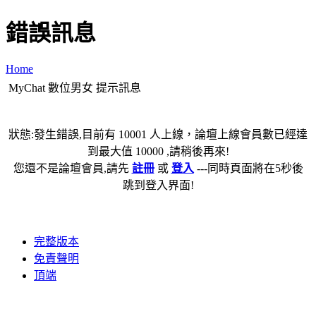
錯誤訊息
Home
MyChat 數位男女 提示訊息
狀態:發生錯誤,目前有 10001 人上線，論壇上線會員數已經達
到最大值 10000 ,請稍後再來!
您還不是論壇會員,請先
註冊
或
登入
---同時頁面將在5秒後
跳到登入界面!
完整版本
免責聲明
頂端