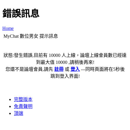
錯誤訊息
Home
MyChat 數位男女 提示訊息
狀態:發生錯誤,目前有 10000 人上線，論壇上線會員數已經達
到最大值 10000 ,請稍後再來!
您還不是論壇會員,請先
註冊
或
登入
---同時頁面將在5秒後
跳到登入界面!
完整版本
免責聲明
頂端