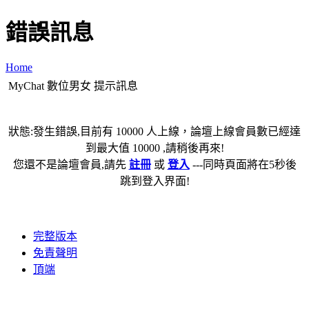
錯誤訊息
Home
MyChat 數位男女 提示訊息
狀態:發生錯誤,目前有 10000 人上線，論壇上線會員數已經達
到最大值 10000 ,請稍後再來!
您還不是論壇會員,請先
註冊
或
登入
---同時頁面將在5秒後
跳到登入界面!
完整版本
免責聲明
頂端