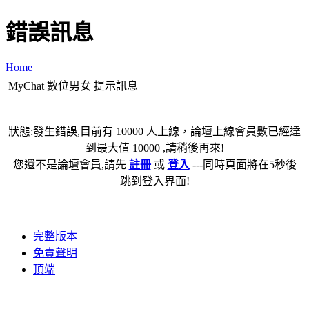
錯誤訊息
Home
MyChat 數位男女 提示訊息
狀態:發生錯誤,目前有 10000 人上線，論壇上線會員數已經達
到最大值 10000 ,請稍後再來!
您還不是論壇會員,請先
註冊
或
登入
---同時頁面將在5秒後
跳到登入界面!
完整版本
免責聲明
頂端