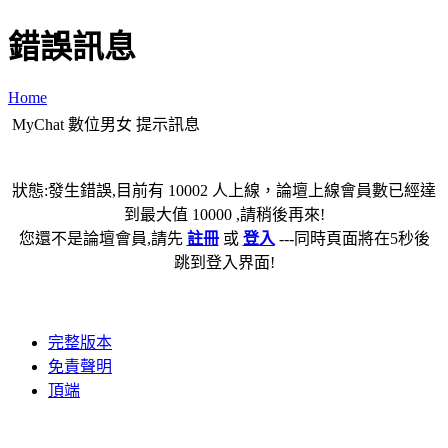
錯誤訊息
Home
MyChat 數位男女 提示訊息
狀態:發生錯誤,目前有 10002 人上線，論壇上線會員數已經達
到最大值 10000 ,請稍後再來!
您還不是論壇會員,請先
註冊
或
登入
---同時頁面將在5秒後
跳到登入界面!
完整版本
免責聲明
頂端