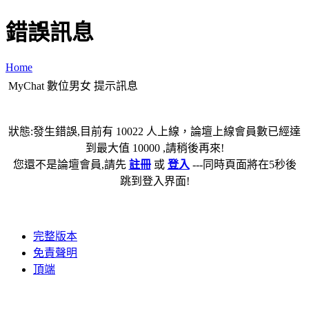
錯誤訊息
Home
MyChat 數位男女 提示訊息
狀態:發生錯誤,目前有 10022 人上線，論壇上線會員數已經達
到最大值 10000 ,請稍後再來!
您還不是論壇會員,請先
註冊
或
登入
---同時頁面將在5秒後
跳到登入界面!
完整版本
免責聲明
頂端