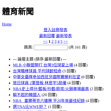
體育新聞
Home
登入
註冊
發表
最新回覆
最新發表
<<
1
2
3
4
5
>>
跳頁:
(共 161 頁)
--- 論壇主題 (排序:最新回覆) ---
MLB 小聯盟開打 台灣3位球星上場
(4 回覆)
台灣職棒球員 平均球齡短命
(3 回覆)
中華女壘隊參加西班牙國際賽勝利在望
(0 回覆)
旅日球員 2軍登板 林恩宇5局優
(4 回覆)
NBA史上得分/籃板/抄截/助攻/火鍋單場最高
(2 回覆)
輸不起的韓國人
(20 回覆)
NBA 塞爾蒂克六連勝 平20年來最佳紀錄
(4 回覆)
選TNA比WWE好？
(1 回覆)