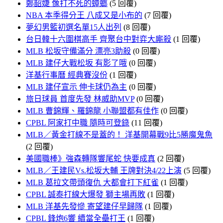
鄭韶婕 像打不死的蟑螂
(5 回覆)
NBA 本季得分王 八成又是小布的
(7 回覆)
夢幻男籃初選名單15人出列
(8 回覆)
台日韓十六圍棋高手 齊聚台中對弈大廝殺
(1 回覆)
MLB 松坂守備滿分 漂亮3助殺
(0 回覆)
MLB 建仔大戰松坂 有影了哦
(0 回覆)
洋基行事曆 經典賽沒份
(1 回覆)
MLB 建仔宣示 伸卡球仍為主
(0 回覆)
旅日球員 首度先發 林威助MVP
(0 回覆)
MLB 曹錦輝、羅錦龍 小聯盟都有佳作
(0 回覆)
CPBL 阿家打中職 隨時可登錄
(11 回覆)
MLB／黃金打線不是蓋的！ 洋基開幕戰9比5勝魔鬼魚
(2 回覆)
美國職棒》強森轉隊響尾蛇 快要成真
(2 回覆)
MLB／王建民Vs.松坂大輔 王牌對決4/22上演
(5 回覆)
MLB 葛拉文帶頭復仇 大都會打下紅雀
(1 回覆)
CPBL 誠泰打線大爆發 獅主場再敗
(1 回覆)
MLB 洋基先發慘 寄望建仔早歸隊
(1 回覆)
CPBL 鋒炮6響 續當全壘打王
(1 回覆)