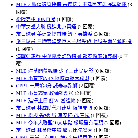
MLB／腿傷復原快速 古德瑞：王建民可能提早歸隊
(3
回覆)
松阪亮相 10K首勝
(1 回覆)
中華女壘大勝 挺進北京奧運
(2 回覆)
旅日球員 姜建銘搶首勝 流下英雄淚
(3 回覆)
旅日球員 日職姜建銘巨人主場先發 七局失兩分獲勝投
(1 回覆)
備戰亞錦賽 中華隊夢幻教練團 郭泰源率領亮相
(0 回
覆)
MLB 洋基開幕戰勝 少了王建民身影
(0 回覆)
MLB 小曹下放3A 隨時重返大聯盟
(1 回覆)
CPBL 一局追8分 誠泰嚇跑獅
(2 回覆)
MLB 小曹霸氣 教頭難割捨
(2 回覆)
MLB 建仔生日 訂Wii當禮物
(0 回覆)
旅日球員 林威助代打建功 阪神開張
(0 回覆)
MLB 松板 先發5局 無安打6次三振
(1 回覆)
MLB 今年大聯盟10大焦點 松坂最有看頭
(2 回覆)
旅日球員 林英傑中繼 壓力比先發大
(1 回覆)
CPBL 三壘「有鬼」 鯨3次失誤吞敗
(1 回覆)