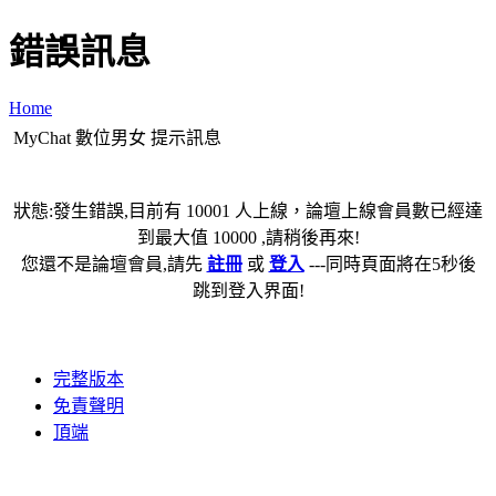
錯誤訊息
Home
MyChat 數位男女 提示訊息
狀態:發生錯誤,目前有 10001 人上線，論壇上線會員數已經達
到最大值 10000 ,請稍後再來!
您還不是論壇會員,請先
註冊
或
登入
---同時頁面將在5秒後
跳到登入界面!
完整版本
免責聲明
頂端