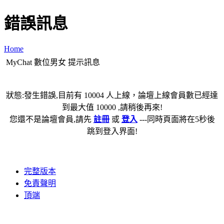
錯誤訊息
Home
MyChat 數位男女 提示訊息
狀態:發生錯誤,目前有 10004 人上線，論壇上線會員數已經達
到最大值 10000 ,請稍後再來!
您還不是論壇會員,請先
註冊
或
登入
---同時頁面將在5秒後
跳到登入界面!
完整版本
免責聲明
頂端