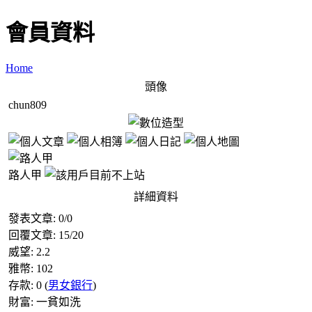
會員資料
Home
頭像
chun809
路人甲
詳細資料
發表文章:
0
/
0
回覆文章:
15
/
20
威望:
2.2
雅幣:
102
存款:
0
(
男女銀行
)
財富:
一貧如洗